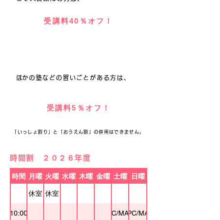
受講料40％オフ！
おうえん割
​​​ほかの塾などの習いごとがある方は、
受講料5％オフ！
「いっしょ割り」と「おうえん割」の併用はできません。
時間割 ２０２６年度
時間
月曜
火曜
水曜
木曜
金曜
土曜
日曜
休室
休室
10:00
PC/MAB
PC/MA