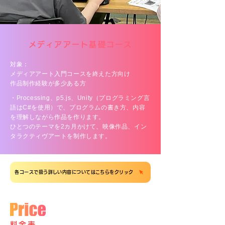
メディアアート基礎コース
対象：
メディアアート入門コースを終えた方向け
作品制作経験が多少ある方
・Processing、p5.js、Unity（プログラミング言
語はC#を使用）で、プログラムの書き方、内容
を理解しながら作品を作ります。
ひとつのテーマを2カ月かけて、映像作品、イン
タラクティヴアートを制作します。
各コースで扱う詳しい内容についてはこちらをクリック
料金表