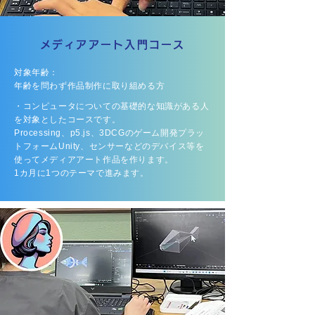
メディアアート入門コース
対象年齢：
年齢を問わず作品制作に取り組める方
・コンピュータについての基礎的な知識がある人
を対象としたコースです。
Processing、p5.js、3DCGのゲーム開発プラッ
トフォームUnity、センサーなどのデバイス等を
使ってメディアアート作品を作ります。
1カ月に1つのテーマで進みます。