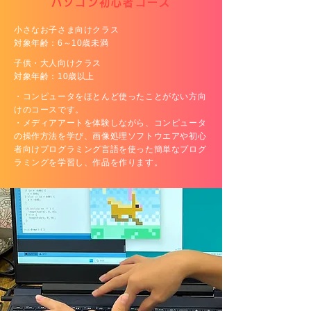
パソコン初心者コース
小さなお子さま向けクラス
対象年齢：6～10歳未満
子供・大人向けクラス
対象年齢：10歳以上
・コンピュータをほとんど使ったことがない方向
けのコースです。
・メディアアートを体験しながら、コンピュータ
の操作方法を学び、画像処理ソフトウエアや初心
者向けプログラミング言語を使った簡単なプログ
ラミングを学習し、作品を作ります。