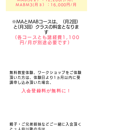
MABM3(月３）：16,000円/月
※MAとMABコースは、（月2回）
と(月3回）クラスの料金となりま
す
（各コースとも諸経費1,100
円/月が別途必要です）
たいけん割
無料教室体験、ワークショップをご体験
頂いた方は、体験日より1ヵ月以内に受
講申し込み頂いた場合、
入会登録料が無料に！
いっしょ割
親子・ご兄弟姉妹などご一緒に入会頂く
と２人目以降の方は、