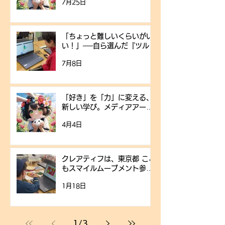
7月25日
くろう！この夏、クレアティ
フで「世界にひとつだけのキ
ャラクター」をつくってみま
せんか？自分で考えたキャラ
「ちょっと難しいくらいがい
クターをイラストにして、さ
い！」──自ら選んだ『ツルの
らにそのキャラクターに
折り紙』に挑戦
**「声」や「性格」**をつけ
7月8日
ていきます。
「好き」を「力」に変える、
新しい学び。メディアアート
体験受付中
4月4日
クレアティフは、東京都 こど
もスマイルムーブメント参画
企業です
1月18日
1
/
3