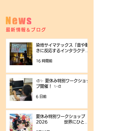
最新情報＆ブログ
染地サイマテックス「音や動
きに反応するインタラクティ
ブアート体験」を開催しまし
16 時間前
た
🎨✨ 夏休み特別ワークショッ
プ開催！ ✨🎨
6 日前
夏休み特別ワークショップ
2026 世界にひとつ
だけの「キャラクター」をつ