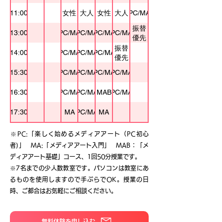
11:00
女性
大人
女性
大人
PC/MA
振替
13:00
PC/MA
PC/MA
PC/MA
PC/MA
優先
振替
14:00
PC/MA
PC/MA
PC/MA
優先
15:30
PC/MA
PC/MA
PC/MA
PC/MA
16:30
PC/MA
PC/MA
MAB
PC/MA
17:30
MA
PC/MA
MA
※PC:「楽しく始めるメディアアート（PC初心
者)」 MA:「メディアアート入門」 MAB：「メ
ディアアート基礎」コース、1回50分授業です。
※7名までの少人数教室です。パソコンは教室にあ
るものを使用しますので手ぶらでOK。授業の日
時、ご都合はお気軽にご相談ください。
無料体験を申し込む